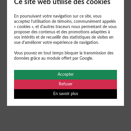
Ce site web utilise des cookies
En poursuivant votre navigation sur ce site, vous
acceptez l'utilisation de témoins, communément appelés
« cookies », et d'autres traceurs nous permettant de vous
proposer des contenus et des promotions adaptées à
vos intérêts et de recueillir des statistiques de visites en
NOUS SOMMES UN GUICHET
vue d'améliorer votre expérience de navigation.
UNIQUE
Vous pouvez en tout temps bloquer la transmission des
données grâce au module offert par Google.
POUR VOS PRÉPARATIONS ET
GESTIONS POSTALES
Accepter
Refuser
DEMANDEZ UNE SOUMISSION
En savoir plus