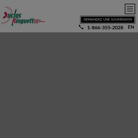
Aller au contenu principal
Accueil
Nos services
Demande de Soumission
DEMANDEZ UNE SOUMISSION
Nous joindre
EN
1-866-355-2028
Vie privé
English